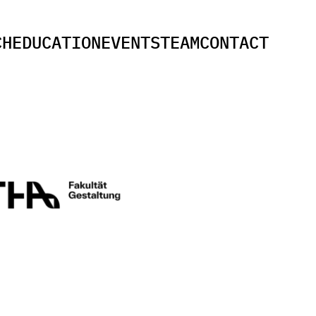
C
H
E
D
U
C
A
T
I
O
N
E
V
E
N
T
S
T
E
A
M
C
O
N
T
A
C
T