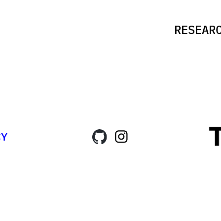
R
E
S
E
A
R
C
Y