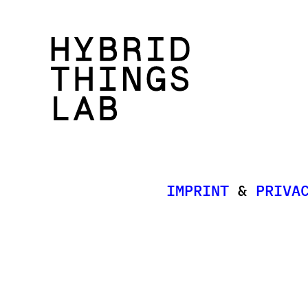
I
M
P
R
I
N
T
&
P
R
I
V
A