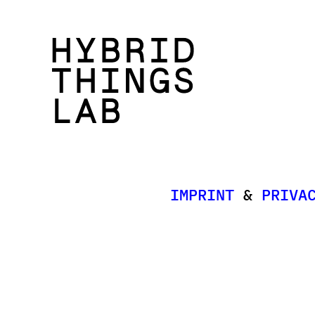
I
M
P
R
I
N
T
&
P
R
I
V
A