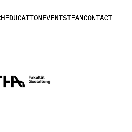
C
H
E
D
U
C
A
T
I
O
N
E
V
E
N
T
S
T
E
A
M
C
O
N
T
A
C
T