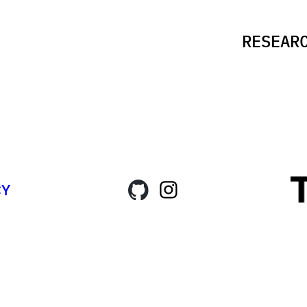
R
E
S
E
A
R
C
Y